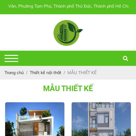
c Vân, Phường Tam Phú, Thành phố Thủ Đức, Thành phố Hồ Chí Minh
Trang chủ
Thiết kế nội thất
MẪU THIẾT KẾ
MẪU THIẾT KẾ